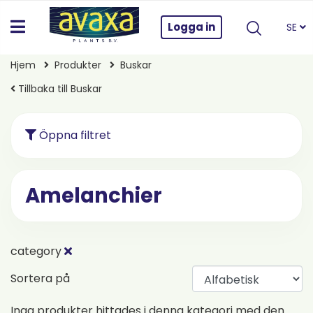
Logga in
SE
Hjem
Produkter
Buskar
Tillbaka till Buskar
Öppna filtret
Amelanchier
category
Sortera på
Inga produkter hittades i denna kategori med den