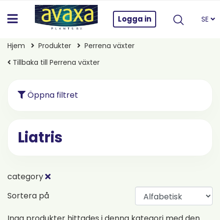
Logga in
SE
Hjem
Produkter
Perrena växter
Tillbaka till Perrena växter
Öppna filtret
Liatris
category
Sortera på
Inga produkter hittades i denna kategori med den