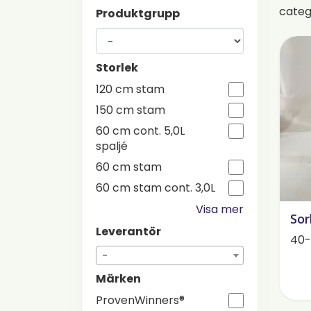
cate
Produktgrupp
Storlek
120 cm stam
150 cm stam
60 cm cont. 5,0L
spaljé
60 cm stam
60 cm stam cont. 3,0L
Visa mer
Sor
Leverantör
40-
-
Märken
ProvenWinners®