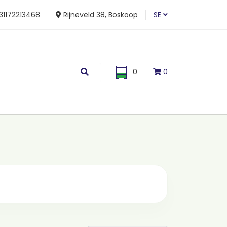
31172213468
Rijneveld 38, Boskoop
SE
0
0