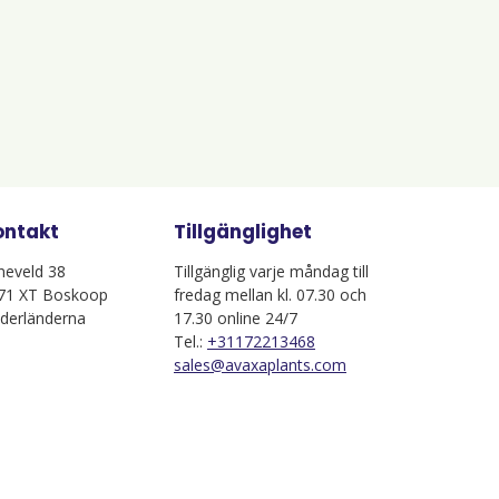
ontakt
Tillgänglighet
jneveld 38
Tillgänglig varje måndag till
71 XT Boskoop
fredag mellan kl. 07.30 och
derländerna
17.30 online 24/7
Tel.:
+31172213468
sales@avaxaplants.com