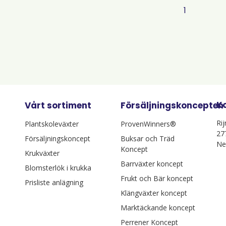
1
K
Vårt sortiment
Försäljningskoncepten
Ri
Plantskoleväxter
ProvenWinners®
27
Försäljningskoncept
Buksar och Träd
Ne
Koncept
Krukväxter
Barrväxter koncept
Blomsterlök i krukka
Frukt och Bär koncept
Prisliste anlägning
Klängväxter koncept
Marktäckande koncept
Perrener Koncept