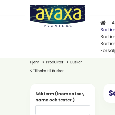
A
Sortim
Sortim
Sortim
Försäl
Hjem
Produkter
Buskar
Tillbaka till Buskar
S
Sökterm (inom satser,
namn och texter.)