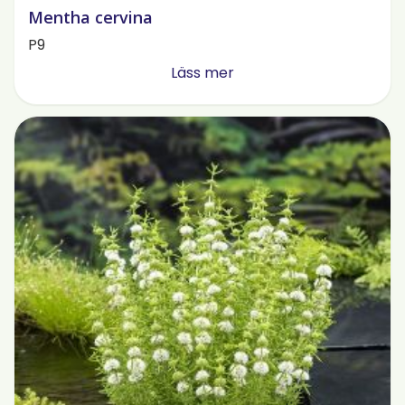
Mentha cervina
P9
Läss mer