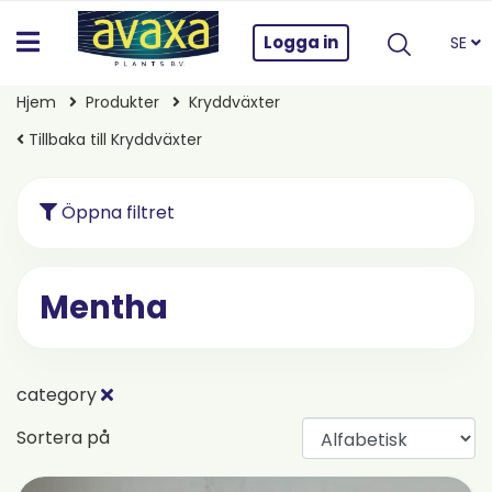
Logga in
SE
Hjem
Produkter
Kryddväxter
Tillbaka till Kryddväxter
Öppna filtret
Mentha
category
Sortera på