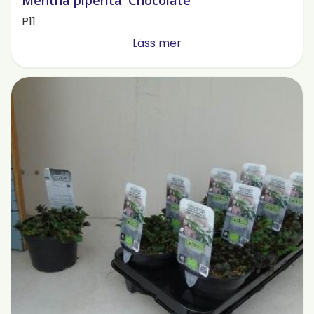
Mentha piperita 'Chocolate'
P11
Läss mer