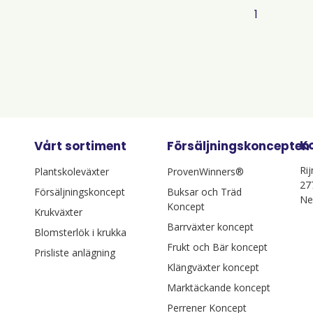
1
K
Vårt sortiment
Försäljningskoncepten
Ri
Plantskoleväxter
ProvenWinners®
27
Försäljningskoncept
Buksar och Träd
Ne
Koncept
Krukväxter
Barrväxter koncept
Blomsterlök i krukka
Frukt och Bär koncept
Prisliste anlägning
Klängväxter koncept
Marktäckande koncept
Perrener Koncept