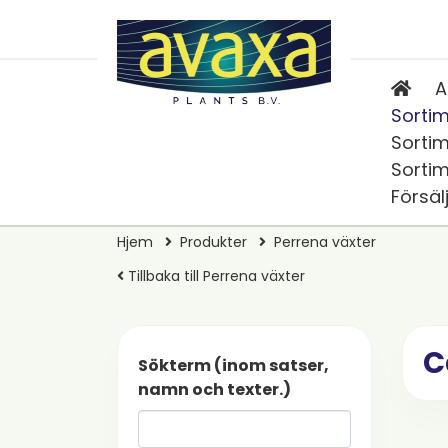
A
Sortim
Sortim
Sortim
Försäl
Hjem
Produkter
Perrena växter
Tillbaka till Perrena växter
C
Sökterm (inom satser,
namn och texter.)