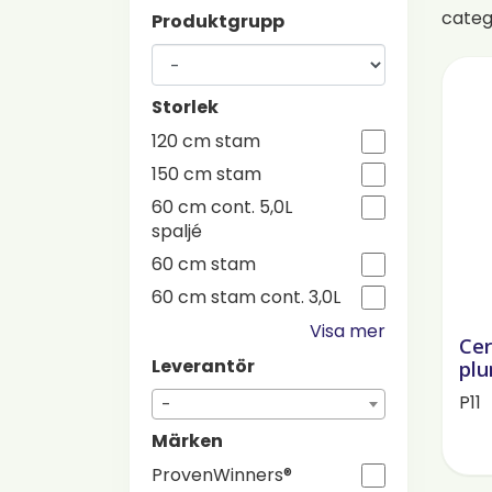
cate
Produktgrupp
Storlek
120 cm stam
150 cm stam
60 cm cont. 5,0L
spaljé
60 cm stam
60 cm stam cont. 3,0L
Visa mer
Ce
Leverantör
plu
P11
-
Märken
ProvenWinners®