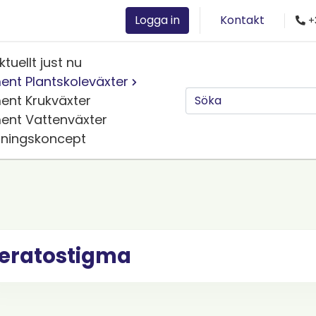
Logga in
Kontakt
+
ktuellt just nu
ent Plantskoleväxter
ent Krukväxter
ent Vattenväxter
jningskoncept
eratostigma