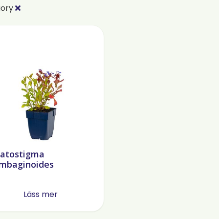
gory
ratostigma
mbaginoides
Läss mer