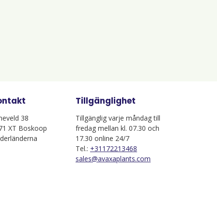
ontakt
Tillgänglighet
jneveld 38
Tillgänglig varje måndag till
71 XT Boskoop
fredag mellan kl. 07.30 och
derländerna
17.30 online 24/7
Tel.:
+31172213468
sales@avaxaplants.com